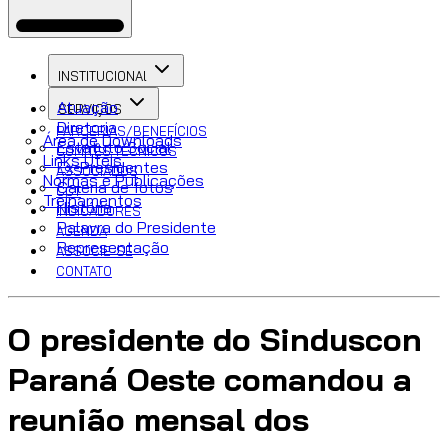
INSTITUCIONAl
Atuação
SERVIÇOS
Diretoria
PARCERIAS/BENEFÍCIOS
Área de Downloads
Estatuto Social
COMITÊS TÉCNICOS
Links Úteis
Ex-Presidentes
ASSOCIADOS
Normas e Publicações
Galeria de fotos
CCT
Treinamentos
História
INDICADORES
Palavra do Presidente
AGENDA
Representação
ASSOCIE-SE
CONTATO
O presidente do Sinduscon
Paraná Oeste comandou a
reunião mensal dos