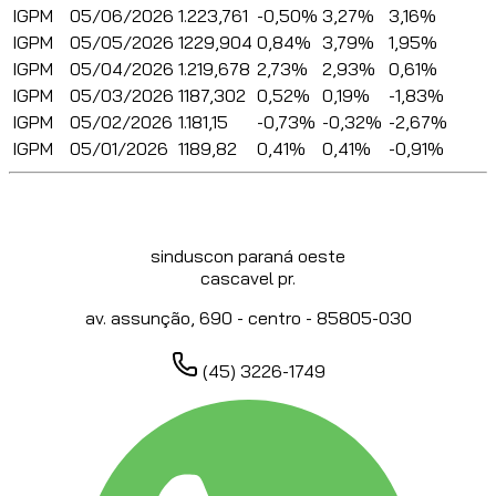
IGPM
05/06/2026
1.223,761
-0,50%
3,27%
3,16%
IGPM
05/05/2026
1229,904
0,84%
3,79%
1,95%
IGPM
05/04/2026
1.219,678
2,73%
2,93%
0,61%
IGPM
05/03/2026
1187,302
0,52%
0,19%
-1,83%
IGPM
05/02/2026
1.181,15
-0,73%
-0,32%
-2,67%
IGPM
05/01/2026
1189,82
0,41%
0,41%
-0,91%
sinduscon paraná oeste
cascavel pr.
av. assunção, 690 - centro - 85805-030
(45) 3226-1749